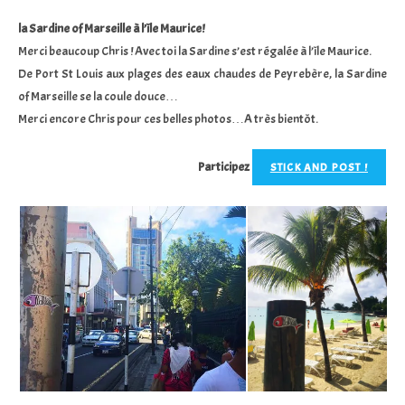
la
publication :
la Sardine of Marseille à l’île Maurice!
Merci beaucoup Chris ! Avec toi la Sardine s’est régalée à l’île Maurice.
De Port St Louis aux plages des eaux chaudes de Peyrebère, la Sardine
of Marseille se la coule douce…
Merci encore Chris pour ces belles photos…A très bientôt.
Participez
STICK AND POST !