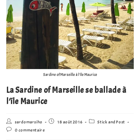
Sardine of Marseille à l'île Maurice
La Sardine of Marseille se ballade à
l’île Maurice
Auteur/autrice
Publication
Post
sardomarsiho
18 août 2016
Stick and Post
de
publiée :
category:
Commentaires
0 commentaire
la
de
publication :