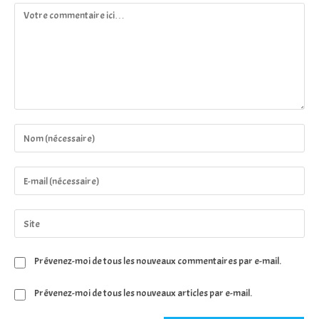
Comment
Enter
your
name
Enter
or
your
username
email
Saisir
to
address
l’URL
comment
to
de
Prévenez-moi de tous les nouveaux commentaires par e-mail.
comment
votre
site
Prévenez-moi de tous les nouveaux articles par e-mail.
(facultatif)