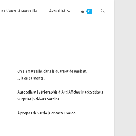
Toggle
s De Vente À Marseille ::
Actualité
0
Website
Search
Créé à Marseille, dans le quartier de Vauban,
... là où ça monte !
Autocollant
|
Sérigraphie d'Art
|
Affiches
|
Pack Stickers
Surprise
|
Stickers Sardine
A propos de Sardo
|
Contacter Sardo