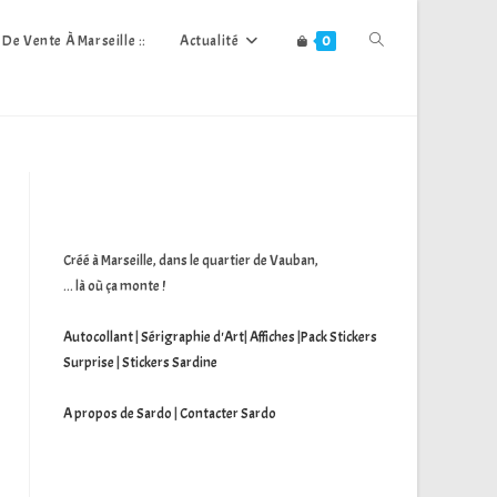
Toggle
s De Vente À Marseille ::
Actualité
0
Website
Search
Créé à Marseille, dans le quartier de Vauban,
... là où ça monte !
Autocollant
|
Sérigraphie d'Art
|
Affiches
|
Pack Stickers
Surprise
|
Stickers Sardine
A propos de Sardo
|
Contacter Sardo