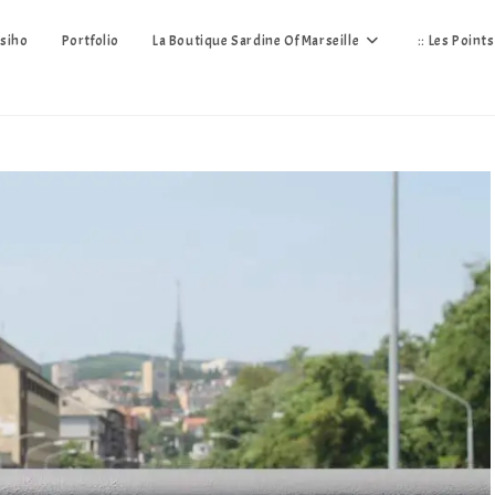
siho
Portfolio
La Boutique Sardine Of Marseille
:: Les Point