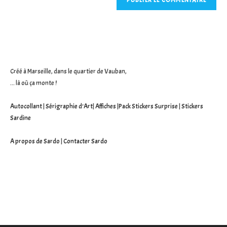
votre
site
(facultatif)
Créé à Marseille, dans le quartier de Vauban,
... là où ça monte !
Autocollant
|
Sérigraphie d'Art
|
Affiches
|
Pack Stickers Surprise
|
Stickers
Sardine
A propos de Sardo
|
Contacter Sardo