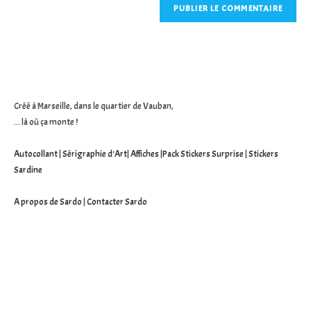
comment
votre
site
(facultatif)
Créé à Marseille, dans le quartier de Vauban,
... là où ça monte !
Autocollant
|
Sérigraphie d'Art
|
Affiches
|
Pack Stickers Surprise
|
Stickers
Sardine
A propos de Sardo
|
Contacter Sardo