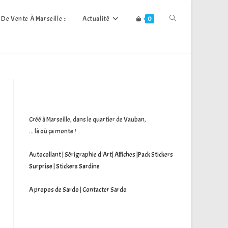
Toggle
s De Vente À Marseille ::
Actualité
0
Website
Search
Créé à Marseille, dans le quartier de Vauban,
... là où ça monte !
Autocollant
|
Sérigraphie d'Art
|
Affiches
|
Pack Stickers
Surprise
|
Stickers Sardine
A propos de Sardo
|
Contacter Sardo