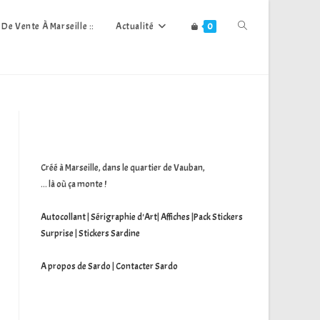
Toggle
s De Vente À Marseille ::
Actualité
0
Website
Search
Créé à Marseille, dans le quartier de Vauban,
... là où ça monte !
Autocollant
|
Sérigraphie d'Art
|
Affiches
|
Pack Stickers
Surprise
|
Stickers Sardine
A propos de Sardo
|
Contacter Sardo