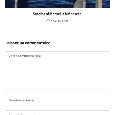
Sardine of Marseille à Montréal
5 février 2016
Laisser un commentaire
Comment
Enter
your
name
Enter