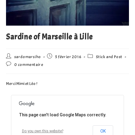
Sardine of Marseille à Lille
Auteur/autrice
Publication
Post
sardomarsiho
5 février 2016
Stick and Post
de
publiée :
category:
Commentaires
0 commentaire
la
de
publication :
la
publication :
Merci Mimi et Léo !
This page can't load Google Maps correctly.
OK
Do you own this website?