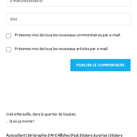
or
your
username
email
Saisir
to
address
l’URL
comment
to
de
Prévenez-moi de tous les nouveaux commentaires par e-mail.
comment
votre
site
Prévenez-moi de tous les nouveaux articles par e-mail.
(facultatif)
Créé à Marseille, dans le quartier de Vauban,
... là où ça monte !
Autocollant
|
Sérigraphie d'Art
|
Affiches
|
Pack Stickers Surprise
|
Stickers