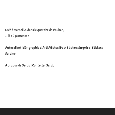
site
(facultatif)
Créé à Marseille, dans le quartier de Vauban,
... là où ça monte !
Autocollant
|
Sérigraphie d'Art
|
Affiches
|
Pack Stickers Surprise
|
Stickers
Sardine
A propos de Sardo
|
Contacter Sardo