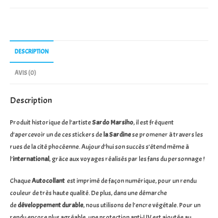
Sticker
Sardine
Orange
et
DESCRIPTION
Bleue
AVIS (0)
Description
Produit historique de l’artiste
Sardo Marsiho
, il est fréquent
d’apercevoir un de ces stickers de
la Sardine
se promener à travers les
rues de la cité phocéenne. Aujourd’hui son succès s’étend même à
l’
international
, grâce aux voyages réalisés par les fans du personnage !
Chaque
Autocollant
est imprimé de façon numérique, pour un rendu
couleur de très haute qualité. De plus, dans une démarche
de
développement durable
, nous utilisons de l’encre végétale. Pour un
rendu encore plus agréable, une protection anti-UV est ajoutée au