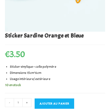
Sticker Sardine Orange et Bleue
€
3.50
Sticker vinylique – colle polymère
Dimensions 15cm*6cm
Usage intérieure/ extérieure
10 en stock
quantité
-
+
AJOUTER AU PANIER
de