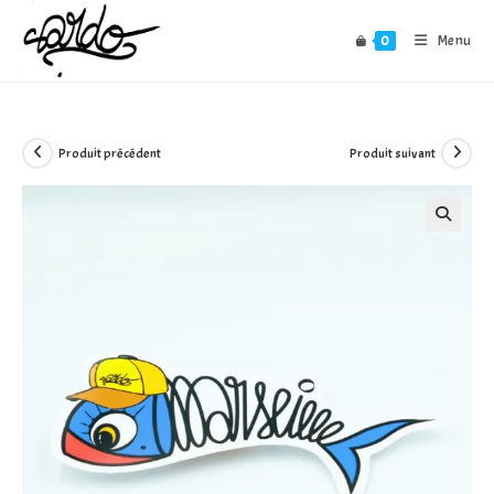
Skip
to
0
Menu
content
Produit précédent
Produit suivant
🔍