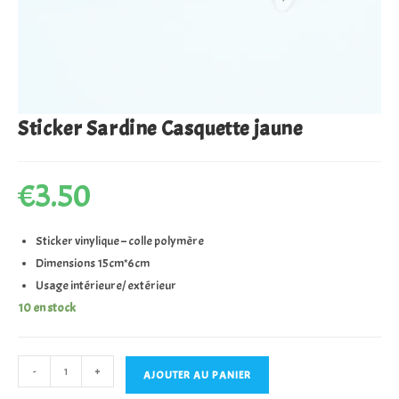
Sticker Sardine Casquette jaune
€
3.50
Sticker vinylique – colle polymère
Dimensions 15cm*6cm
Usage intérieure/ extérieur
10 en stock
quantité
-
+
AJOUTER AU PANIER
de