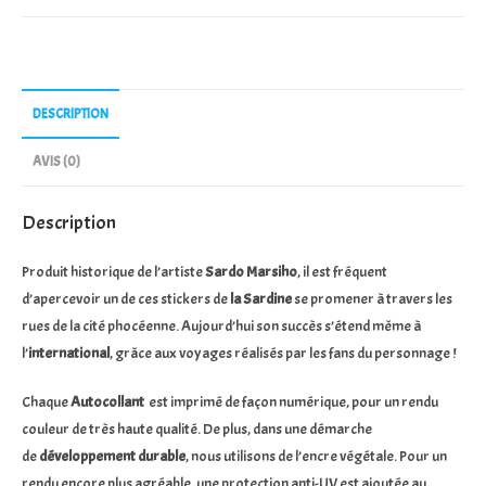
Sticker
Sardine
Casquette
jaune
DESCRIPTION
AVIS (0)
Description
Produit historique de l’artiste
Sardo Marsiho
, il est fréquent
d’apercevoir un de ces stickers de
la Sardine
se promener à travers les
rues de la cité phocéenne. Aujourd’hui son succès s’étend même à
l’
international
, grâce aux voyages réalisés par les fans du personnage !
Chaque
Autocollant
est imprimé de façon numérique, pour un rendu
couleur de très haute qualité. De plus, dans une démarche
de
développement durable
, nous utilisons de l’encre végétale. Pour un
rendu encore plus agréable, une protection anti-UV est ajoutée au