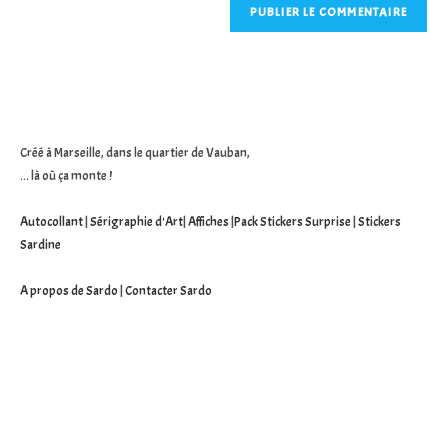
comment
votre
site
(facultatif)
Créé à Marseille, dans le quartier de Vauban,
... là où ça monte !
Autocollant
|
Sérigraphie d'Art
|
Affiches
|
Pack Stickers Surprise
|
Stickers
Sardine
A propos de Sardo
|
Contacter Sardo