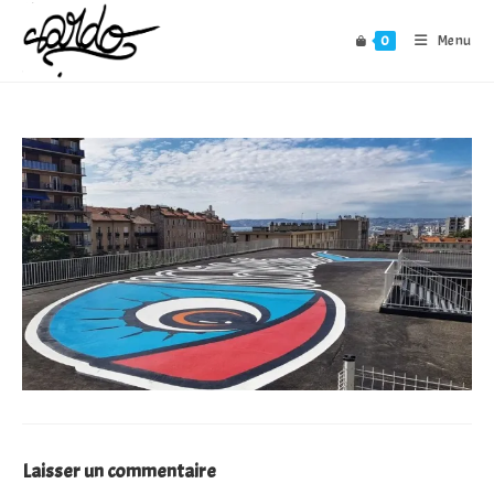
Skip
to
0
Menu
content
Laisser un commentaire