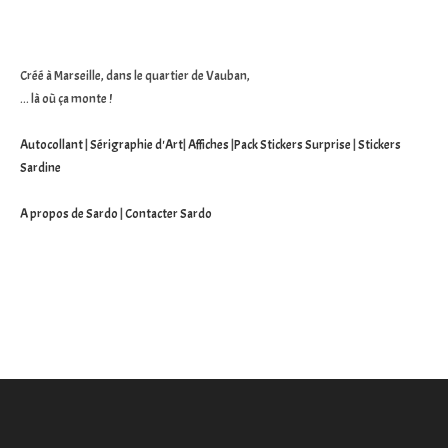
Créé à Marseille, dans le quartier de Vauban,
... là où ça monte !
Autocollant
|
Sérigraphie d'Art
|
Affiches
|
Pack Stickers Surprise
|
Stickers
Sardine
A propos de Sardo
|
Contacter Sardo