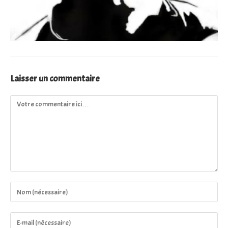
Laisser un commentaire
Comment
Enter
your
name
Enter
or