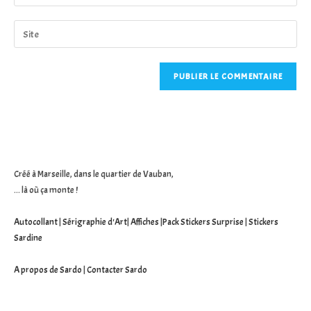
your
username
email
Saisir
to
address
l’URL
comment
to
de
comment
votre
site
(facultatif)
Créé à Marseille, dans le quartier de Vauban,
... là où ça monte !
Autocollant
|
Sérigraphie d'Art
|
Affiches
|
Pack Stickers Surprise
|
Stickers
Sardine
A propos de Sardo
|
Contacter Sardo