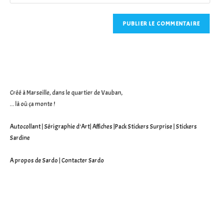
l’URL
comment
to
de
comment
votre
site
(facultatif)
Créé à Marseille, dans le quartier de Vauban,
... là où ça monte !
Autocollant
|
Sérigraphie d'Art
|
Affiches
|
Pack Stickers Surprise
|
Stickers
Sardine
A propos de Sardo
|
Contacter Sardo