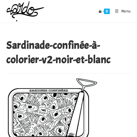
Skip
to
0
Menu
content
Sardinade-confinée-à-
colorier-v2-noir-et-blanc