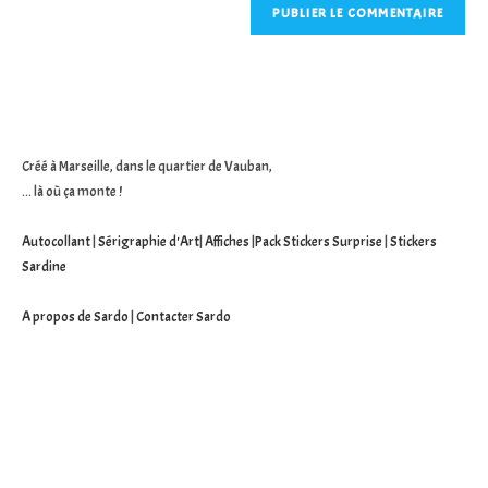
comment
votre
site
(facultatif)
Créé à Marseille, dans le quartier de Vauban,
... là où ça monte !
Autocollant
|
Sérigraphie d'Art
|
Affiches
|
Pack Stickers Surprise
|
Stickers
Sardine
A propos de Sardo
|
Contacter Sardo