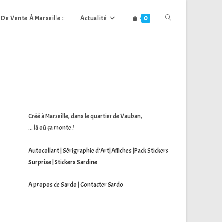
Toggle
s De Vente À Marseille ::
Actualité
0
Website
Search
Créé à Marseille, dans le quartier de Vauban,
... là où ça monte !
Autocollant
|
Sérigraphie d'Art
|
Affiches
|
Pack Stickers
Surprise
|
Stickers Sardine
A propos de Sardo
|
Contacter Sardo