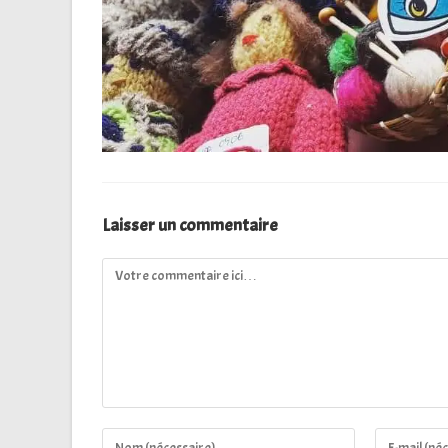
Laisser un commentaire
Comment
Enter
Enter