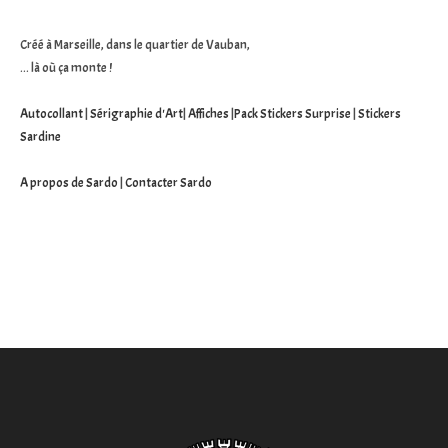
Créé à Marseille, dans le quartier de Vauban,
... là où ça monte !
Autocollant
|
Sérigraphie d'Art
|
Affiches
|
Pack Stickers Surprise
|
Stickers
Sardine
A propos de Sardo
|
Contacter Sardo