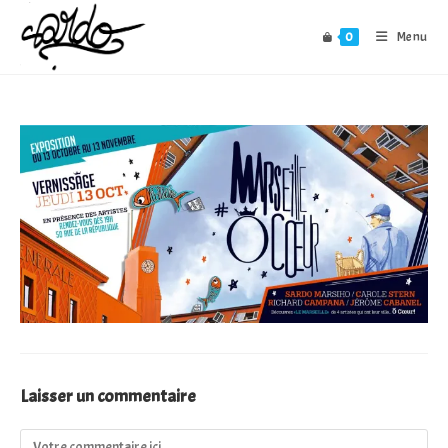
Skip
to
0
Menu
content
Laisser un commentaire
Comment