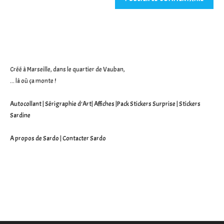
votre
site
(facultatif)
Créé à Marseille, dans le quartier de Vauban,
... là où ça monte !
Autocollant
|
Sérigraphie d'Art
|
Affiches
|
Pack Stickers Surprise
|
Stickers
Sardine
A propos de Sardo
|
Contacter Sardo