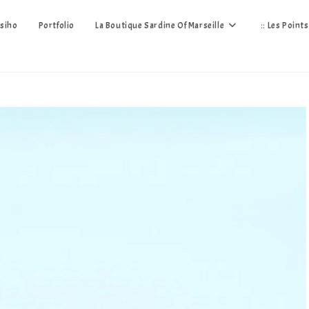
siho
Portfolio
La Boutique Sardine Of Marseille
:: Les Point