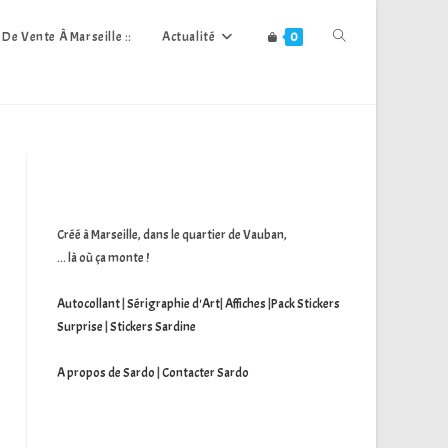
Toggle
s De Vente À Marseille ::
Actualité
0
Website
Search
Créé à Marseille, dans le quartier de Vauban,
... là où ça monte !
Autocollant
|
Sérigraphie d'Art
|
Affiches
|
Pack Stickers
Surprise
|
Stickers Sardine
A propos de Sardo
|
Contacter Sardo