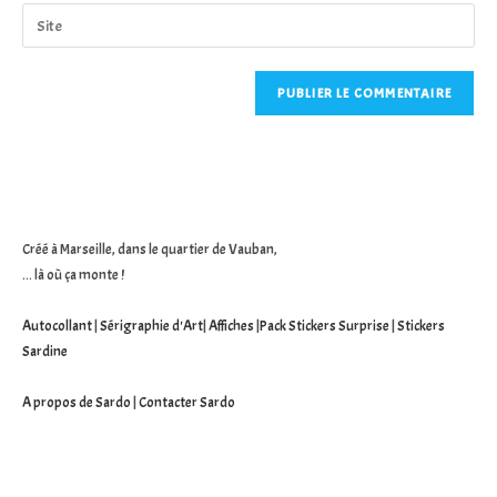
email
Saisir
to
address
l’URL
comment
to
de
comment
votre
site
(facultatif)
Créé à Marseille, dans le quartier de Vauban,
... là où ça monte !
Autocollant
|
Sérigraphie d'Art
|
Affiches
|
Pack Stickers Surprise
|
Stickers
Sardine
A propos de Sardo
|
Contacter Sardo