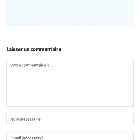
Laisser un commentaire
Comment
Enter
your
name
Enter
or