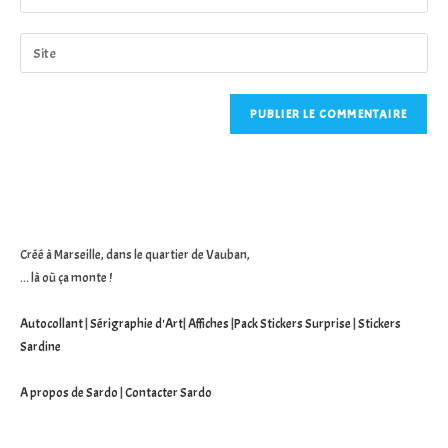
your
username
email
Saisir
to
address
l’URL
comment
to
de
comment
votre
site
(facultatif)
Créé à Marseille, dans le quartier de Vauban,
... là où ça monte !
Autocollant
|
Sérigraphie d'Art
|
Affiches
|
Pack Stickers Surprise
|
Stickers
Sardine
A propos de Sardo
|
Contacter Sardo