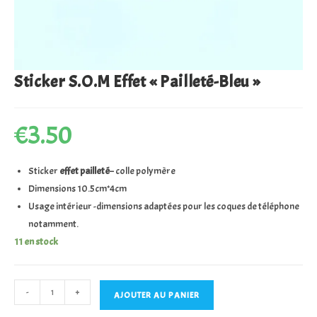
Sticker S.O.M Effet « Pailleté-Bleu »
€
3.50
Sticker
effet pailleté
– colle polymère
Dimensions 10.5cm*4cm
Usage intérieur -dimensions adaptées pour les coques de téléphone
notamment.
11 en stock
quantité
-
+
AJOUTER AU PANIER
de