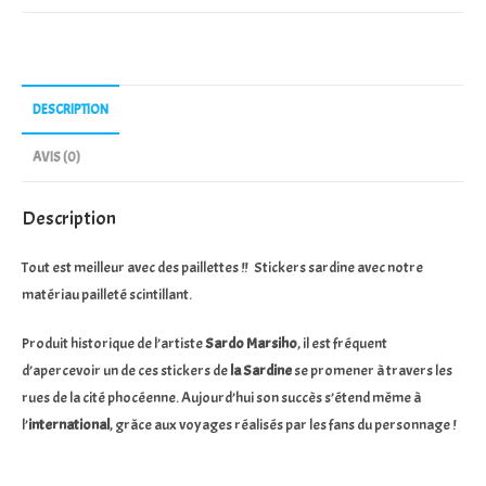
Sticker
S.O.M
Effet
"Pailleté-
DESCRIPTION
Bleu"
AVIS (0)
Description
Tout est meilleur avec des paillettes !! Stickers sardine avec notre
matériau pailleté scintillant.
Produit historique de l’artiste
Sardo Marsiho
, il est fréquent
d’apercevoir un de ces stickers de
la Sardine
se promener à travers les
rues de la cité phocéenne. Aujourd’hui son succès s’étend même à
l’
international
, grâce aux voyages réalisés par les fans du personnage !