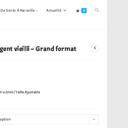
Toggle
s De Vente À Marseille ::
Actualité
0
Website
gent vieilli – Grand format
Search
ètre 2mm / Taille Ajustable
 option