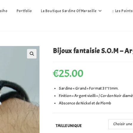
siho
Portfolio
La Boutique Sardine Of Marseille
:: Les Point
Bijoux fantaisie S.O.M – Ar
🔍
€
25.00
Sardine « Grand » Format 31*11mm.
Finition « Argent vieilli » / Cordon Noir diam
Abscence de Nickel et de Plomb
Choisir une
TAILLE UNIQUE