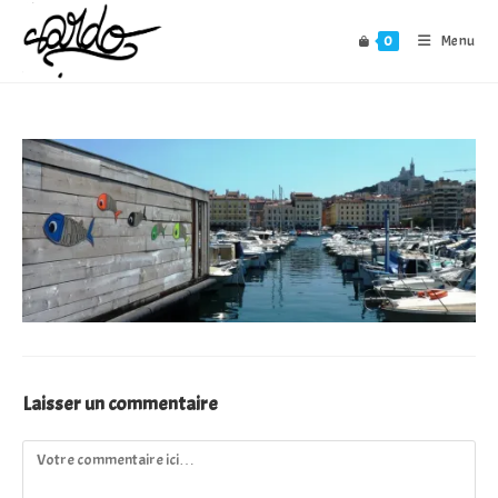
Skip
to
0
Menu
content
Laisser un commentaire
Comment