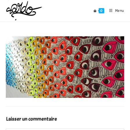
Skip
to
0
Menu
content
Laisser un commentaire