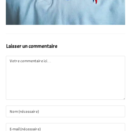
Laisser un commentaire
Comment
Enter
your
name
Enter
or