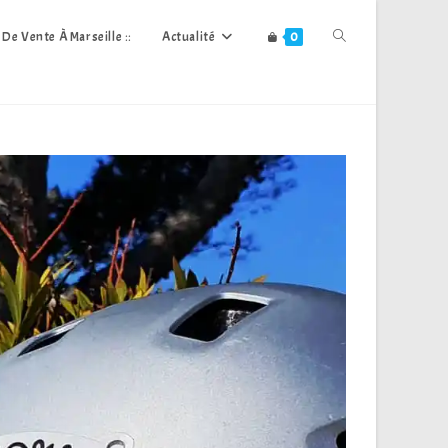
Toggle
s De Vente À Marseille ::
Actualité
0
Website
Search