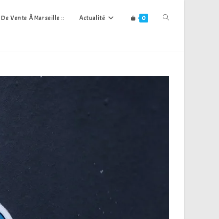
Toggle
s De Vente À Marseille ::
Actualité
0
Website
Search