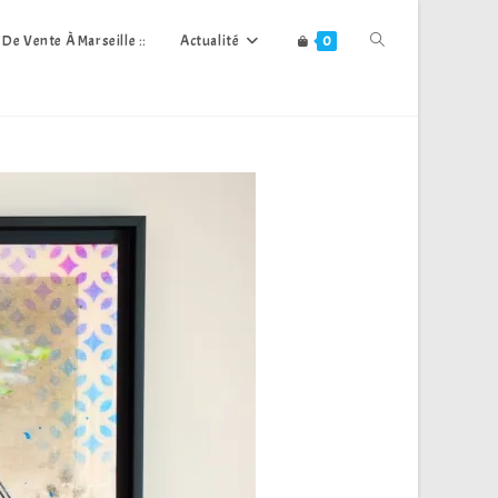
Toggle
s De Vente À Marseille ::
Actualité
0
Website
Search