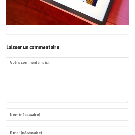
Laisser un commentaire
Comment
Enter
your
name
Enter
or