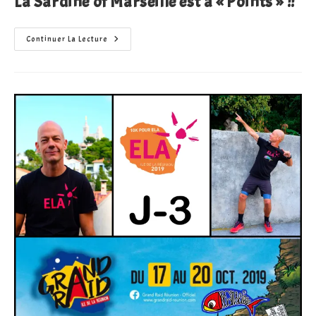
La Sardine of Marseille est à « Points » !!
La
Continuer La Lecture
Sardine
Of
Marseille
Est
À
« Points »
!!