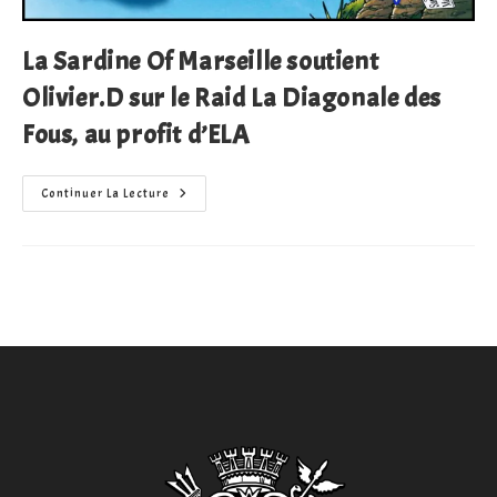
La Sardine Of Marseille soutient
Olivier.D sur le Raid La Diagonale des
Fous, au profit d’ELA
La
Continuer La Lecture
Sardine
Of
Marseille
Soutient
Olivier.D
Sur
Le
Raid
La
Diagonale
Des
Fous,
Au
Profit
D’ELA