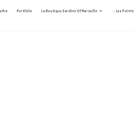
siho
Portfolio
La Boutique Sardine Of Marseille
:: Les Point