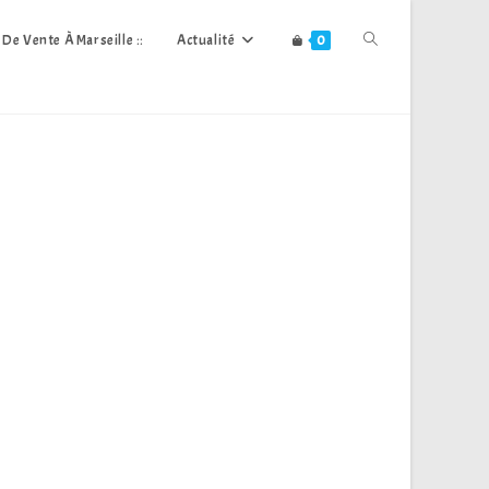
Toggle
s De Vente À Marseille ::
Actualité
0
Website
Search